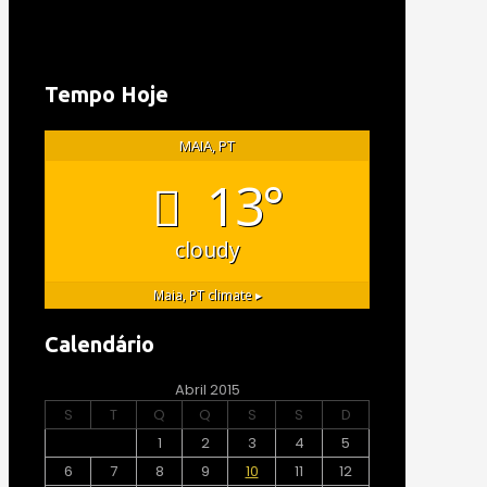
Tempo Hoje
MAIA, PT
13°
cloudy
Maia, PT
climate ▸
Calendário
Abril 2015
S
T
Q
Q
S
S
D
1
2
3
4
5
6
7
8
9
10
11
12