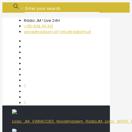
✕
Rádio JM ! Live 24H
+351 939 411 313
geral@radiojm.pt | info@radiojm.pt