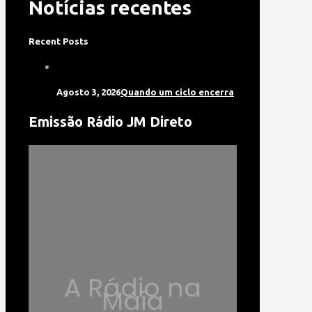
Notícias recentes
Recent Posts
Agosto 3, 2026
Quando um ciclo encerra
Emissão Rádio JM Direto
A Rádio na
Maia