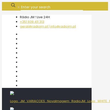
✕
Rádio JM ! Live 24H
+351 939 411 313
geral@radiojm.pt | info@radiojm.pt