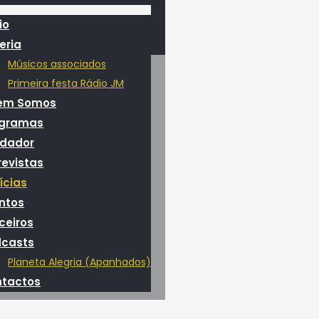
io
eria
Músicos associados
Primeira festa Rádio JM
em Somos
ogramas
dador
revistas
ícias
ntos
ceiros
casts
Planeta Alegria (Apanhados)
tactos