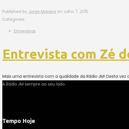
Published by
Jorge Moreira
on
Julho 7, 2015
Categories
Entrevistas
Entrevista com Zé d
Mais uma entrevista com a qualidade da Rádio JM! Desta vez o
A Rádio JM sempre ao seu lado.
Tempo Hoje