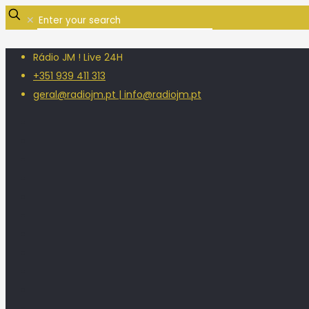
✕
Rádio JM ! Live 24H
+351 939 411 313
geral@radiojm.pt | info@radiojm.pt