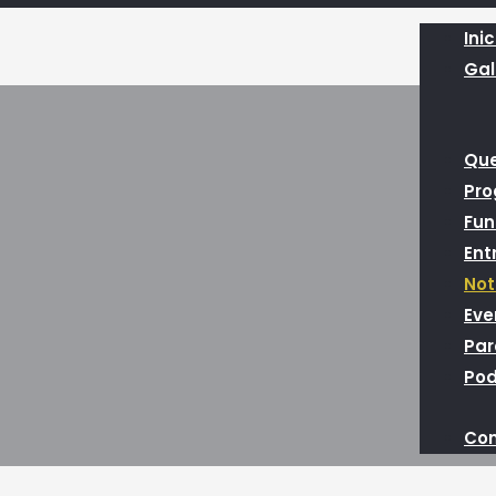
Inic
Gal
Qu
Pr
Fun
Ent
Not
Eve
Par
Pod
Con