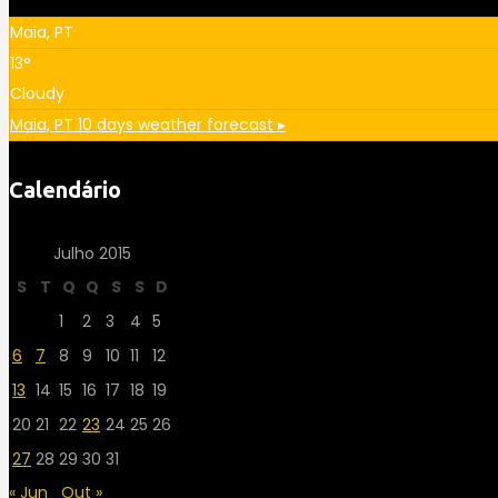
Maia, PT
13°
Cloudy
Maia, PT
10 days weather forecast ▸
Calendário
Julho 2015
S
T
Q
Q
S
S
D
1
2
3
4
5
6
7
8
9
10
11
12
13
14
15
16
17
18
19
20
21
22
23
24
25
26
27
28
29
30
31
« Jun
Out »