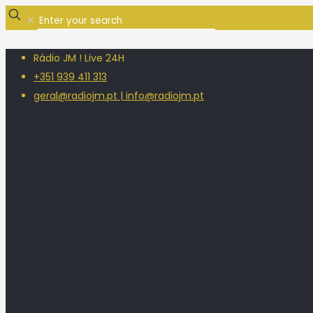
✕
Rádio JM ! Live 24H
+351 939 411 313
geral@radiojm.pt | info@radiojm.pt