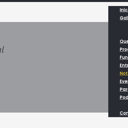
Inic
Gal
Qu
l
Pr
Fun
Ent
Not
Eve
Par
Pod
Con