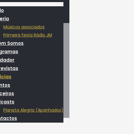
io
eria
Músicos associados
Primeira festa Rádio JM
em Somos
ogramas
dador
revistas
ícias
ntos
ceiros
casts
Planeta Alegria (Apanhados)
tactos