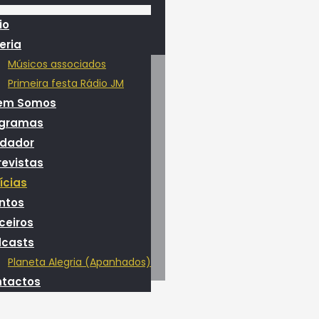
io
eria
Músicos associados
Primeira festa Rádio JM
em Somos
ogramas
dador
revistas
ícias
ntos
ceiros
casts
Planeta Alegria (Apanhados)
tactos