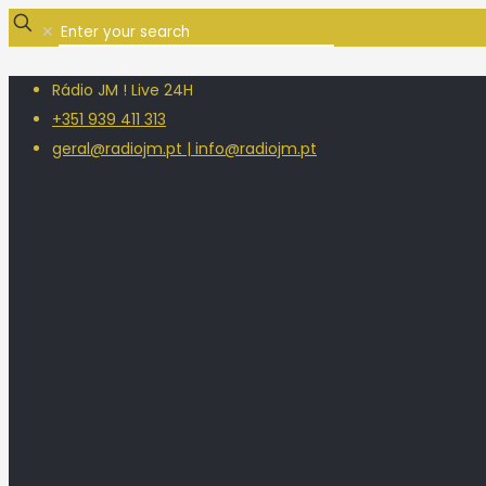
✕
Rádio JM ! Live 24H
+351 939 411 313
geral@radiojm.pt | info@radiojm.pt