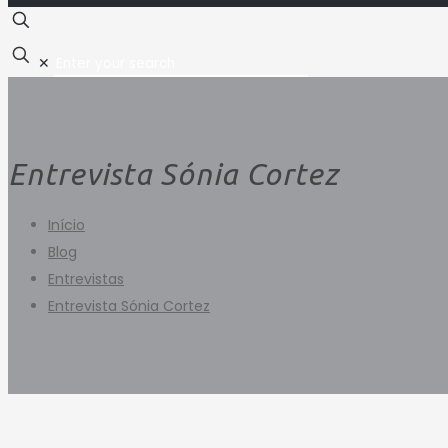
✕
Entrevista Sónia Cortez
Início
Blog
Entrevistas
Entrevista Sónia Cortez