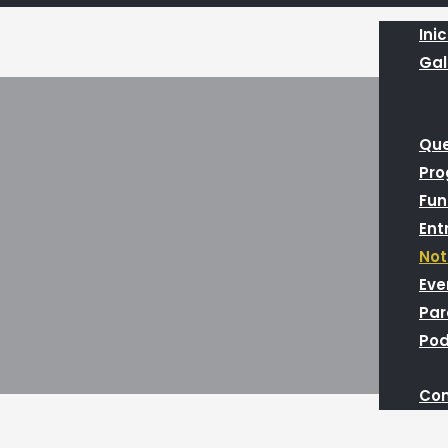
Inic
Gal
Qu
Pr
Fun
Ent
Not
Eve
Par
Pod
Con