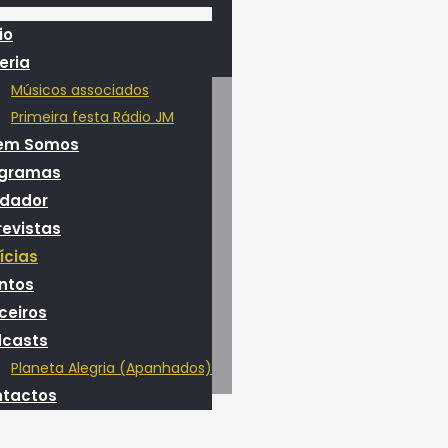
io
eria
Músicos associados
Primeira festa Rádio JM
em Somos
ogramas
dador
revistas
ícias
ntos
ceiros
casts
Planeta Alegria (Apanhados)
tactos