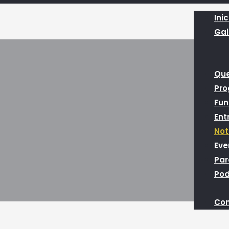
Inic
Gal
Qu
Pr
Fun
Ent
Not
Eve
Par
Pod
Con