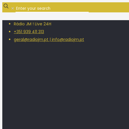
✕
Rádio JM ! Live 24H
+351 939 411 313
geral@radiojm.pt | info@radiojm.pt