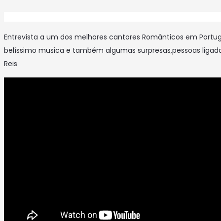
Entrevista a um dos melhores cantores Românticos em Portuga
belíssimo musica e também algumas surpresas,pessoas ligadas
Reis