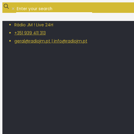
✕
Rádio JM ! Live 24H
+351 939 411 313
geral@radiojm.pt | info@radiojm.pt