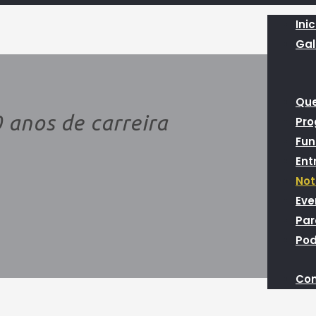
Inic
Gal
Qu
 anos de carreira
Pr
Fun
Ent
Not
Eve
Par
Pod
Con