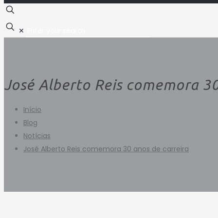
✕
José Alberto Reis comemora 30
Início
Blog
Notícias
José Alberto Reis comemora 30 anos de carreira