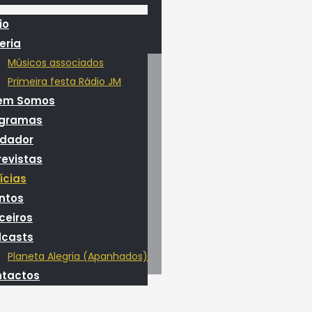
io
eria
Músicos associados
Primeira festa Rádio JM
em Somos
ogramas
dador
revistas
ícias
ntos
ceiros
casts
Planeta Alegria (Apanhados)
tactos