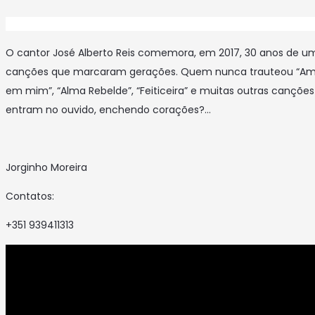
O cantor José Alberto Reis comemora, em 2017, 30 anos de um
canções que marcaram gerações. Quem nunca trauteou “Amo-
em mim”, “Alma Rebelde”, “Feiticeira” e muitas outras cançõe
entram no ouvido, enchendo corações?…
Jorginho Moreira
Contatos:
+351 939411313