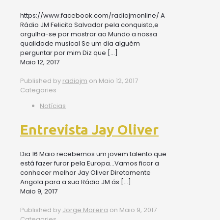
https://www.facebook.com/radiojmonline/ A
Rádio JM Felicita Salvador pela conquista,e
orgulha-se por mostrar ao Mundo a nossa
qualidade musical Se um dia alguém
perguntar por mim Diz que
[…]
Maio 12, 2017
Published by
radiojm
on
Maio 12, 2017
Categories
Notícias
Entrevista Jay Oliver
Dia 16 Maio recebemos um jovem talento que
está fazer furor pela Europa…Vamos ficar a
conhecer melhor Jay Oliver Diretamente
Angola para a sua Rádio JM ás
[…]
Maio 9, 2017
Published by
Jorge Moreira
on
Maio 9, 2017
Categories