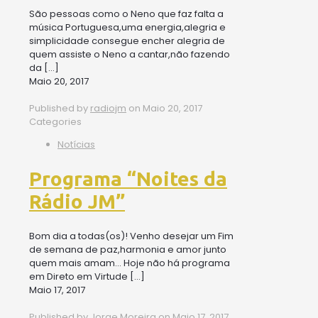
São pessoas como o Neno que faz falta a
música Portuguesa,uma energia,alegria e
simplicidade consegue encher alegria de
quem assiste o Neno a cantar,não fazendo
da
[…]
Maio 20, 2017
Published by
radiojm
on
Maio 20, 2017
Categories
Notícias
Programa “Noites da
Rádio JM”
Bom dia a todas(os)! Venho desejar um Fim
de semana de paz,harmonia e amor junto
quem mais amam… Hoje não há programa
em Direto em Virtude
[…]
Maio 17, 2017
Published by
Jorge Moreira
on
Maio 17, 2017