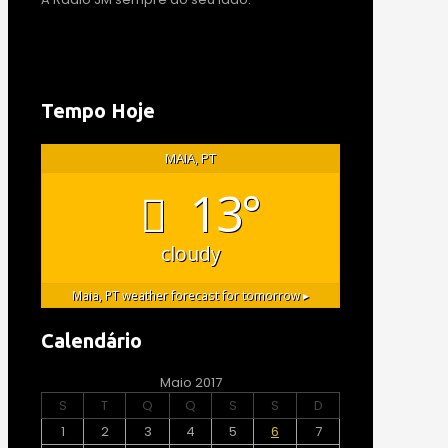
Tempo Hoje
MAIA, PT
13°
cloudy
Maia, PT
weather forecast for tomorrow ▸
Calendário
Maio 2017
S
T
Q
Q
S
S
D
1
2
3
4
5
6
7