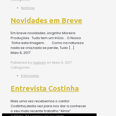
Notícias
Novidades em Breve
Em breve novidades Jorginho Moreira
Produções.. Tudo tem um Início… O Nosso
Tinha esta Imagem… Como na natureza
nada se cria,nada se perde, Tudo
[…]
Maio 6, 2017
Published by
radiojm
on
Maio 6, 2017
Categories
Entrevistas
Entrevista Costinha
Mais uma vez recebemos o cantor
Costinha,desta vez para nos dar a conhecer
o seu mais recente trabalho “Alma”
A Rádio JM sempre ao seu lado.