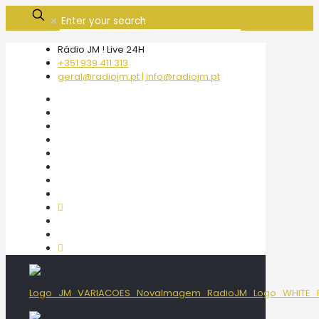
✕
Rádio JM ! Live 24H
+351 939 411 313
geral@radiojm.pt | info@radiojm.pt