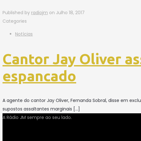
Published by
radiojm
on
Julho 18, 2017
Categories
Notícias
Cantor Jay Oliver a
espancado
A agente do cantor Jay Oliver, Fernanda Sobral, disse em exc
supostos assaltantes marginais
[…]
A Rádio JM sempre ao seu lado.