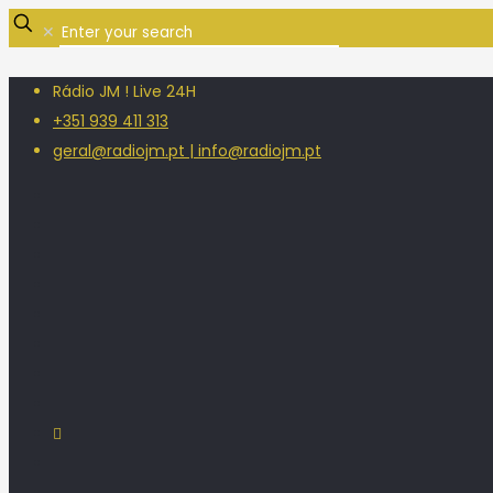
✕
Rádio JM ! Live 24H
+351 939 411 313
geral@radiojm.pt | info@radiojm.pt