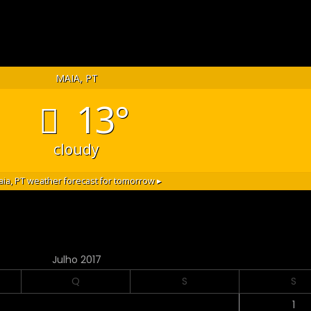
MAIA, PT
13°
cloudy
ia, PT
weather forecast for tomorrow ▸
Julho 2017
Q
S
S
1