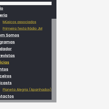
io
eria
Músicos associados
Primeira festa Rádio JM
em Somos
ogramas
dador
revistas
ícias
ntos
ceiros
casts
Planeta Alegria (Apanhados)
tactos