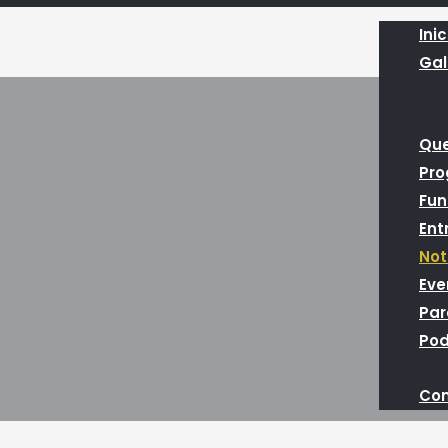
Inic
Gal
Qu
Pr
Fun
Ent
Not
Eve
Par
Pod
Con