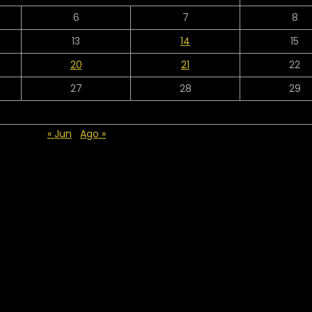
6
7
8
13
14
15
20
21
22
27
28
29
« Jun
Ago »