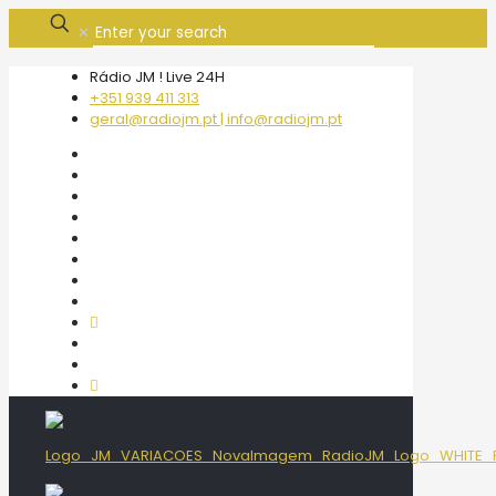
✕
Rádio JM ! Live 24H
+351 939 411 313
geral@radiojm.pt | info@radiojm.pt