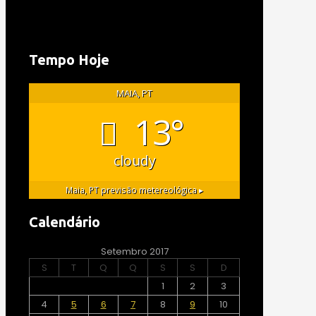
Tempo Hoje
MAIA, PT
13°
cloudy
Maia, PT
previsão metereológica ▸
Calendário
Setembro 2017
S
T
Q
Q
S
S
D
1
2
3
4
5
6
7
8
9
10