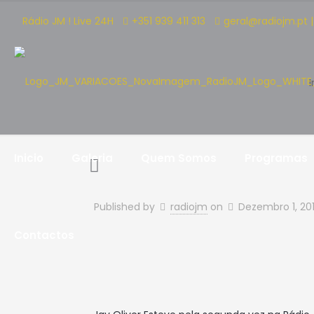
Rádio JM ! Live 24H
+351 939 411 313
geral@radiojm.pt 
I
Inicio
Galeria
Quem Somos
Programas
Published by
radiojm
on
Dezembro 1, 20
Contactos