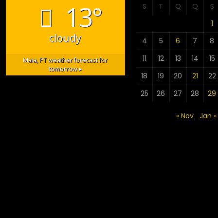
13°
S
T
Q
Q
S
1
cloudy
4
5
6
7
8
11
12
13
14
15
Maia, PT
weather forecast for
tomorrow ▸
18
19
20
21
22
25
26
27
28
29
« Nov
Jan »