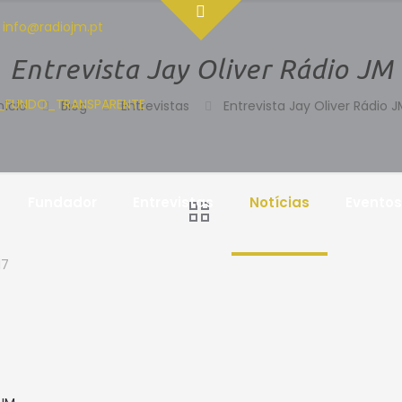
| info@radiojm.pt
Entrevista Jay Oliver Rádio JM
nício
Blog
Entrevistas
Entrevista Jay Oliver Rádio 
Fundador
Entrevistas
Notícias
Eventos
17