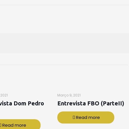
 2021
Março 9, 2021
vista Dom Pedro
Entrevista FBO (ParteII)
Read more
Read more