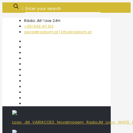
✕
Rádio JM ! Live 24H
+351 939 411 313
geral@radiojm.pt | info@radiojm.pt