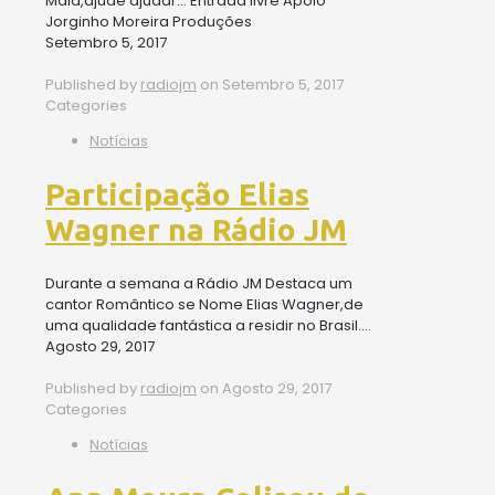
Maia,ajude ajudar… Entrada livre Apoio
Jorginho Moreira Produções
Setembro 5, 2017
Published by
radiojm
on
Setembro 5, 2017
Categories
Notícias
Participação Elias
Wagner na Rádio JM
Durante a semana a Rádio JM Destaca um
cantor Romântico se Nome Elias Wagner,de
uma qualidade fantástica a residir no Brasil….
Agosto 29, 2017
Published by
radiojm
on
Agosto 29, 2017
Categories
Notícias