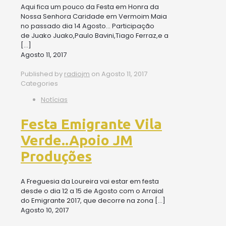
Aqui fica um pouco da Festa em Honra da
Nossa Senhora Caridade em Vermoim Maia
no passado dia 14 Agosto… Participação
de Juako Juako,Paulo Bavini,Tiago Ferraz,e a
[…]
Agosto 11, 2017
Published by
radiojm
on
Agosto 11, 2017
Categories
Notícias
Festa Emigrante Vila
Verde..Apoio JM
Produções
A Freguesia da Loureira vai estar em festa
desde o dia 12 a 15 de Agosto com o Arraial
do Emigrante 2017, que decorre na zona
[…]
Agosto 10, 2017