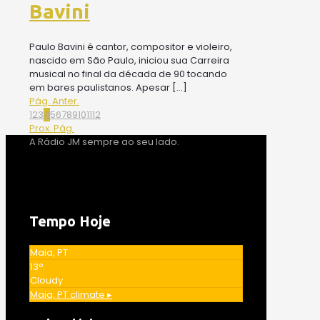
Bavini
Paulo Bavini é cantor, compositor e violeiro,
nascido em São Paulo, iniciou sua Carreira
musical no final da década de 90 tocando
em bares paulistanos. Apesar
[…]
Pág. Anter.
1
2
3
4
5
6
7
8
9
10
11
12
Prox. Pág.
A Rádio JM sempre ao seu lado.
Tempo Hoje
Maia, PT
13°
Cloudy
Maia, PT
climate ▸