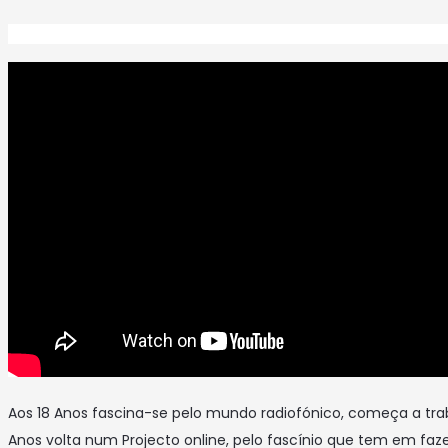
Aos 18 Anos fascina-se pelo mundo radiofónico, começa a tra
Anos volta num Projecto online, pelo fascínio que tem em faze