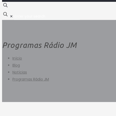
✕
Programas Rádio JM
Início
Blog
Notícias
Programas Rádio JM