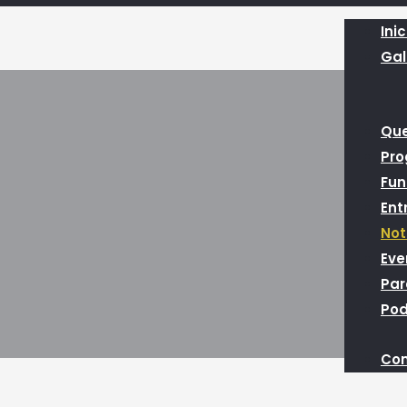
Inic
Gal
Qu
Pr
Fun
Ent
Not
Eve
Par
Pod
Con