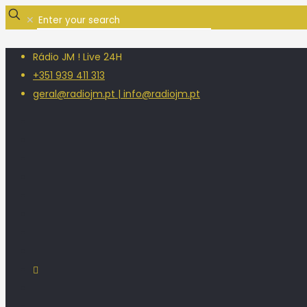
✕
Rádio JM ! Live 24H
+351 939 411 313
geral@radiojm.pt | info@radiojm.pt