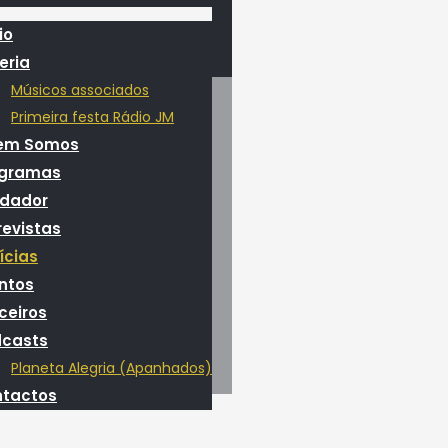
io
eria
Músicos associados
Primeira festa Rádio JM
em Somos
ogramas
dador
revistas
ícias
ntos
ceiros
casts
Planeta Alegria (Apanhados)
tactos