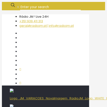
✕
Rádio JM ! Live 24H
+351 939 411 313
geral@radiojm.pt | info@radiojm.pt