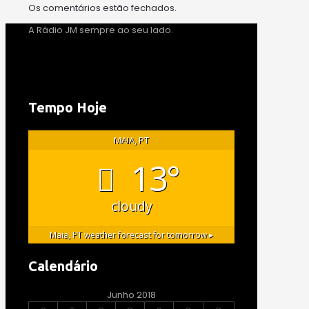
Os comentários estão fechados.
A Rádio JM sempre ao seu lado.
Tempo Hoje
MAIA, PT
13°
cloudy
Maia, PT
weather forecast for tomorrow ▸
Calendário
Junho 2018