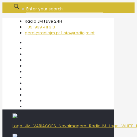
✕
Rádio JM ! Live 24H
+351 939 411 313
geral@radiojm.pt | info@radiojm.pt