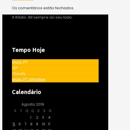
Os comentários estão fechados.
A Rádio JM sempre ao seu lado.
Tempo Hoje
Maia, PT
13°
Cloudy
Maia, PT
climate ▸
Calendário
Agosto 2019
S
T
Q
Q
S
S
D
1
2
3
4
5
6
7
8
9
10
11