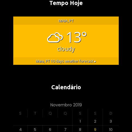
Tempo Hoje
MAIA, PT
13°
cloudy
Maia, PT
10 days weather forecast ▸
Calendário
Novembro 2019
S
T
Q
Q
S
S
D
1
2
3
4
5
6
7
8
9
10