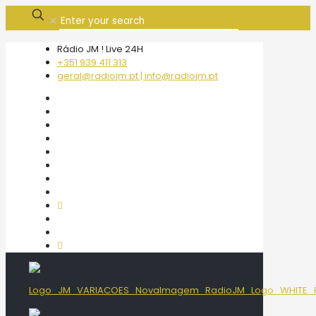
✕
Rádio JM ! Live 24H
+351 939 411 313
geral@radiojm.pt | info@radiojm.pt