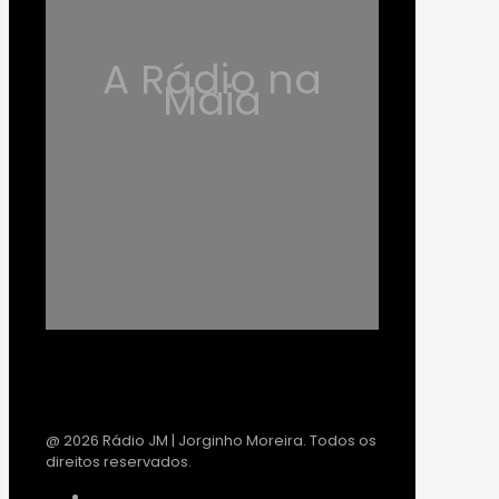
A Rádio na
Maia
@ 2026 Rádio JM | Jorginho Moreira. Todos os
direitos reservados.