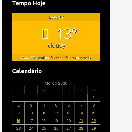
Tempo Hoje
MAIA, PT
13°
cloudy
Maia, PT
weather forecast for tomorrow ▸
Calendário
Março 2020
S
T
Q
Q
S
S
D
1
2
3
4
5
6
7
8
9
10
11
12
13
14
15
16
17
18
19
20
21
22
23
24
25
26
27
28
29