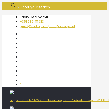
✕
Rádio JM ! Live 24H
+351 939 411 313
geral@radiojm.pt | info@radiojm.pt