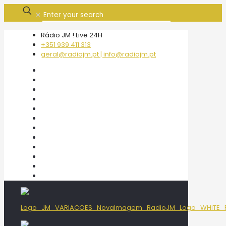
✕
Rádio JM ! Live 24H
+351 939 411 313
geral@radiojm.pt | info@radiojm.pt