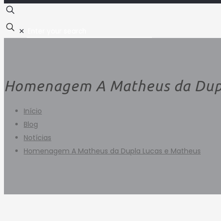
✕
Homenagem A Matheus da Dupl
Início
Blog
Notícias
Homenagem A Matheus da Dupla Lucas e Matheus