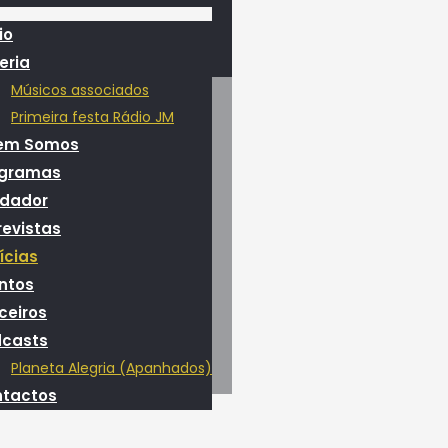
io
eria
Músicos associados
Primeira festa Rádio JM
em Somos
ogramas
dador
revistas
ícias
ntos
ceiros
casts
Planeta Alegria (Apanhados)
tactos