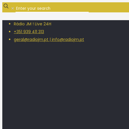
✕
Rádio JM ! Live 24H
+351 939 411 313
geral@radiojm.pt | info@radiojm.pt