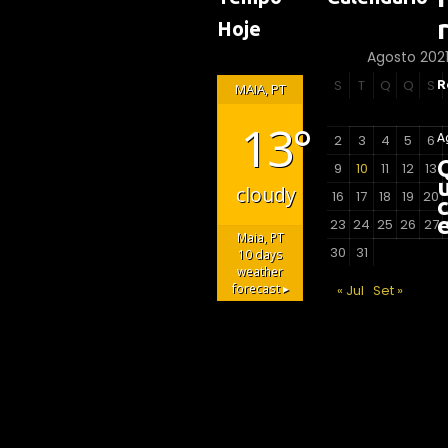
Hoje
Agosto 202
S
T
Q
Q
S
R
MAIA, PT
13°
2
3
4
5
6
A
9
10
11
12
13
cloudy
16
17
18
19
20
c
23
24
25
26
27
Maia, PT
30
31
10 days
weather
forecast ▸
« Jul
Set »