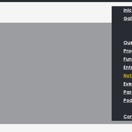
Inic
Gal
Qu
Pr
Fun
Ent
Not
Eve
Par
Pod
Con