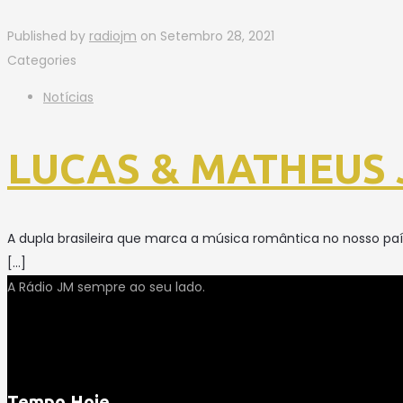
Published by
radiojm
on
Setembro 28, 2021
Categories
Notícias
LUCAS & MATHEUS J
A dupla brasileira que marca a música romântica no nosso p
[…]
A Rádio JM sempre ao seu lado.
Tempo Hoje