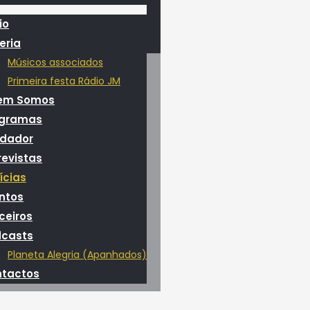
io
eria
Músicos associados
Primeira festa Rádio JM
em Somos
ogramas
dador
revistas
ícias
ntos
ceiros
casts
Planeta Alegria (Apanhados)
tactos