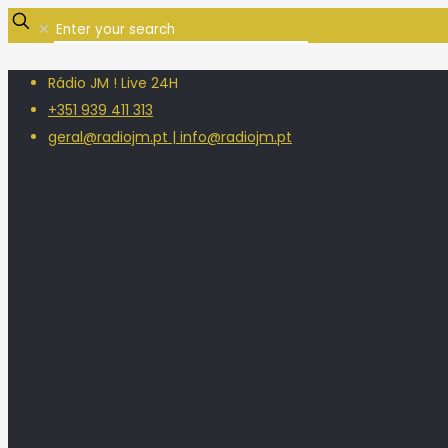
✕
Rádio JM ! Live 24H
+351 939 411 313
geral@radiojm.pt | info@radiojm.pt