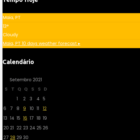
Maia, PT
13°
Cloudy
Maia, PT
10 days weather forecast ▸
Calendário
Setembro 2021
S
T
Q
Q
S
S
D
1
2
3
4
5
6
7
8
9
10
11
12
13
14
15
16
17
18
19
20
21
22
23
24
25
26
27
28
29
30