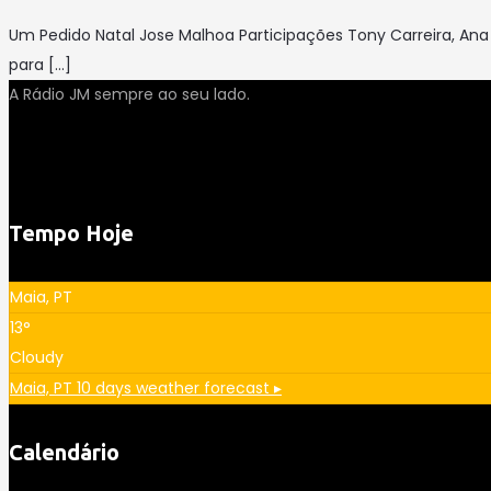
Um Pedido Natal Jose Malhoa Participações Tony Carreira, Ana
para
[…]
A Rádio JM sempre ao seu lado.
Tempo Hoje
Maia, PT
13°
Cloudy
Maia, PT
10 days weather forecast ▸
Calendário