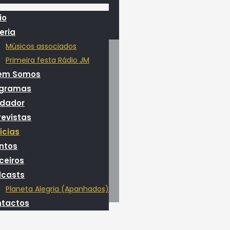
io
eria
Músicos associados
Primeira festa Rádio JM
em Somos
ogramas
dador
revistas
ícias
ntos
ceiros
casts
Planeta Alegria (Apanhados)
tactos