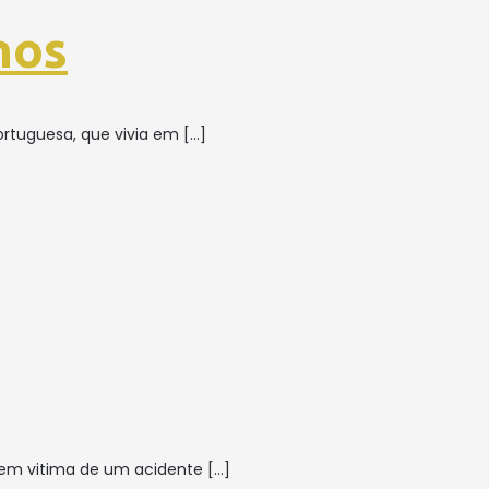
nos
ortuguesa, que vivia em
[…]
tem vitima de um acidente
[…]