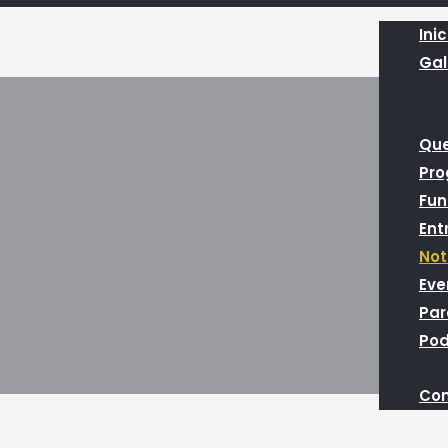
Inic
Gal
Qu
Pr
Fun
Ent
Not
Eve
Par
Pod
Con