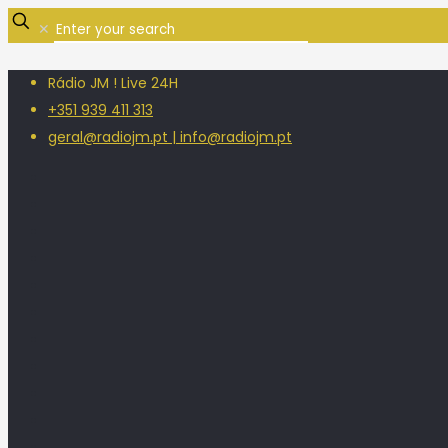
✕
Rádio JM ! Live 24H
+351 939 411 313
geral@radiojm.pt | info@radiojm.pt