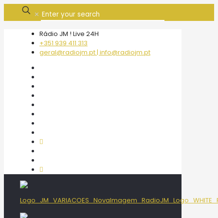
✕
Rádio JM ! Live 24H
+351 939 411 313
geral@radiojm.pt | info@radiojm.pt