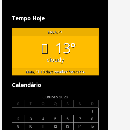
Tempo Hoje
MAIA, PT
13°
cloudy
Maia, PT
10 days weather forecast ▸
Calendário
Outubro 2023
S
T
Q
Q
S
S
D
1
2
3
4
5
6
7
8
9
10
11
12
13
14
15