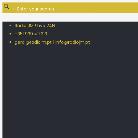
✕
Rádio JM ! Live 24H
+351 939 411 313
geral@radiojm.pt | info@radiojm.pt