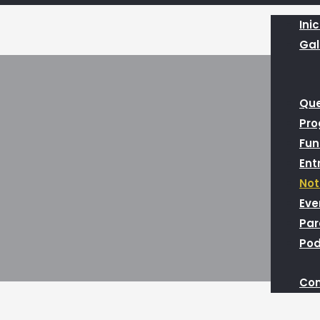
Inic
Gal
Qu
Pr
Fun
Ent
Not
Eve
Par
Pod
Con