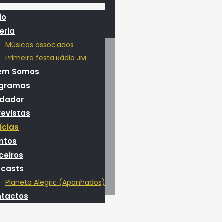
io
eria
Músicos associados
Primeira festa Rádio JM
em Somos
ogramas
dador
revistas
ícias
ntos
ceiros
casts
Planeta Alegria (Apanhados)
tactos