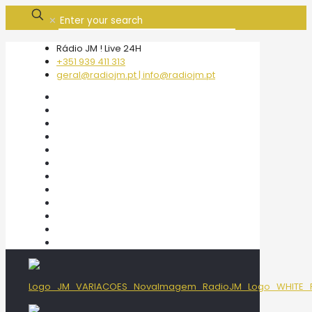
✕
Rádio JM ! Live 24H
+351 939 411 313
geral@radiojm.pt | info@radiojm.pt