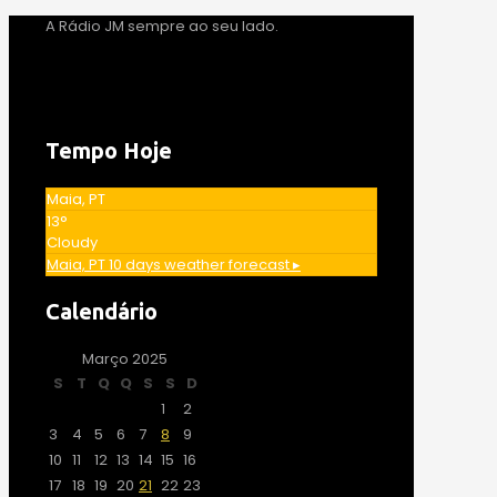
A Rádio JM sempre ao seu lado.
Tempo Hoje
Maia, PT
13°
Cloudy
Maia, PT
10 days weather forecast ▸
Calendário
Março 2025
S
T
Q
Q
S
S
D
1
2
3
4
5
6
7
8
9
10
11
12
13
14
15
16
17
18
19
20
21
22
23