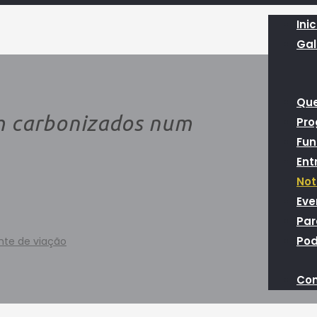
Inic
Gal
Qu
m carbonizados num
Pr
Fun
Ent
Not
Eve
Par
Pod
nte de viação
Con