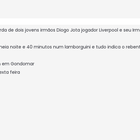
e dois jovens irmãos Diogo Jota jogador Liverpool e seu Irmã
meia noite e 40 minutos num lamborguini e tudo indica o reb
10h em Gondomar
exta feira