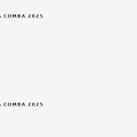
 𝗖𝗢𝗠𝗕𝗔 𝟮𝟬𝟮𝟱
 𝗖𝗢𝗠𝗕𝗔 𝟮𝟬𝟮𝟱