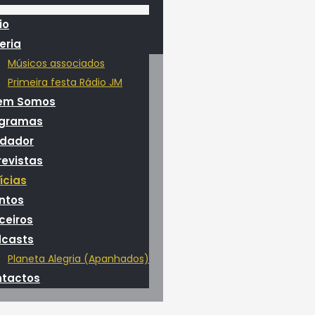
io
eria
Músicos associados
Primeira festa Rádio JM
em Somos
ogramas
dador
revistas
ícias
ntos
ceiros
casts
Planeta Alegria (Apanhados)
tactos