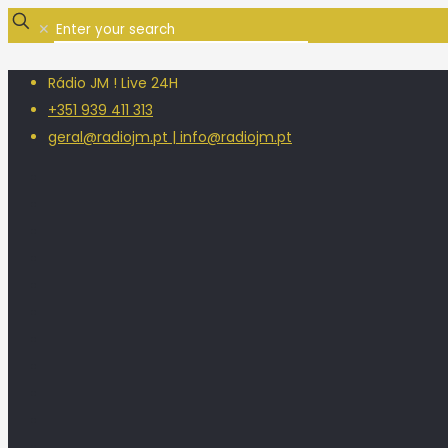
✕
Rádio JM ! Live 24H
+351 939 411 313
geral@radiojm.pt | info@radiojm.pt