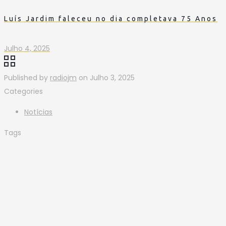
Luís Jardim faleceu no dia completava 75 Anos
Julho 4, 2025
Published by
radiojm
on
Julho 3, 2025
Categories
Notícias
Tags