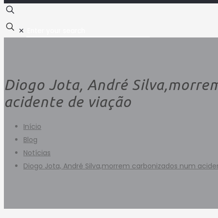
✕
Diogo Jota, André Silva,morre
acidente de viação
Início
Blog
Notícias
Diogo Jota, André Silva,morrem carbonizados num acide