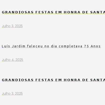
𝗚𝗥𝗔𝗡𝗗𝗜𝗢𝗦𝗔𝗦 𝗙𝗘𝗦𝗧𝗔𝗦 𝗘𝗠 𝗛𝗢𝗡𝗥𝗔 𝗗𝗘 𝗦𝗔𝗡𝗧
Julho 3, 2025
Luís Jardim faleceu no dia completava 75 Anos
Julho 4, 2025
𝗚𝗥𝗔𝗡𝗗𝗜𝗢𝗦𝗔𝗦 𝗙𝗘𝗦𝗧𝗔𝗦 𝗘𝗠 𝗛𝗢𝗡𝗥𝗔 𝗗𝗘 𝗦𝗔𝗡𝗧
Julho 3, 2025