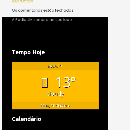
Read more
Os comentários estão fechados.
A Rádio JM sempre ao seu lado.
Tempo Hoje
MAIA, PT
13°
cloudy
Maia, PT
climate ▸
Calendário