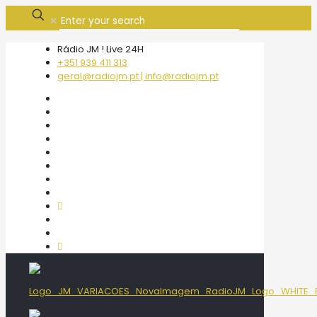
✕
Rádio JM ! Live 24H
+351 939 411 313
geral@radiojm.pt | info@radiojm.pt