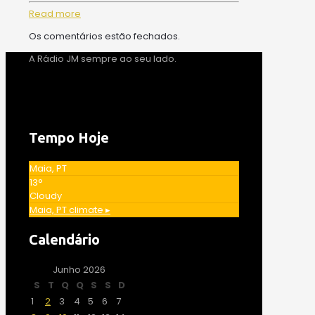
Read more
Os comentários estão fechados.
A Rádio JM sempre ao seu lado.
Tempo Hoje
Maia, PT
13°
Cloudy
Maia, PT
climate ▸
Calendário
Junho 2026
S
T
Q
Q
S
S
D
1
2
3
4
5
6
7