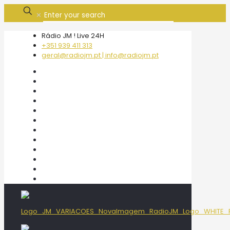
✕
Rádio JM ! Live 24H
+351 939 411 313
geral@radiojm.pt | info@radiojm.pt