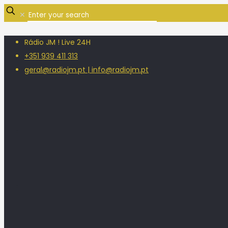
✕
Rádio JM ! Live 24H
+351 939 411 313
geral@radiojm.pt | info@radiojm.pt