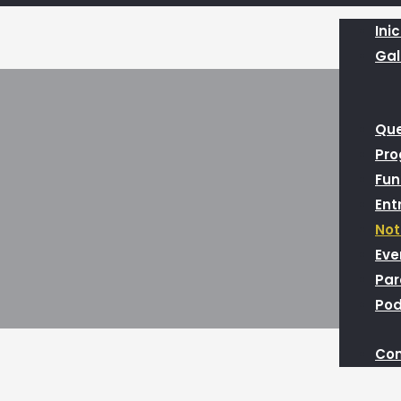
Inic
Gal
Qu
Pr
Fun
Ent
Not
Eve
Par
Pod
Con