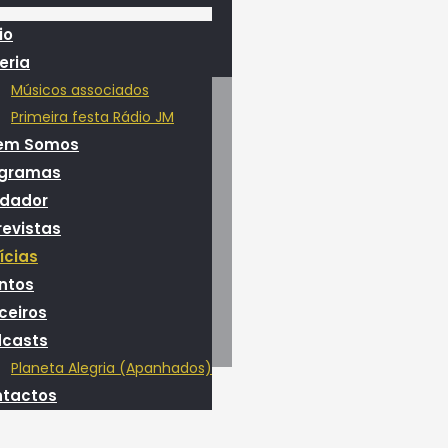
io
eria
Músicos associados
Primeira festa Rádio JM
em Somos
ogramas
dador
revistas
ícias
ntos
ceiros
casts
Planeta Alegria (Apanhados)
tactos