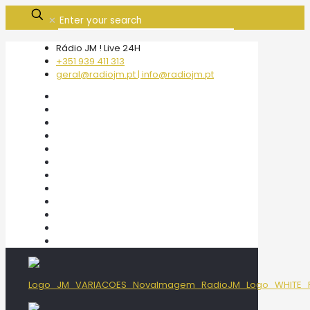
✕
Rádio JM ! Live 24H
+351 939 411 313
geral@radiojm.pt | info@radiojm.pt