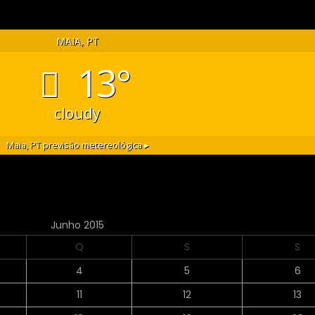
MAIA, PT
13°
cloudy
Maia, PT
previsão metereológica ▸
Junho 2015
Q
S
S
4
5
6
11
12
13