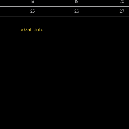
18
19
20
25
26
27
« Mai
Jul »