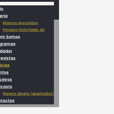
io
eria
Músicos associados
Primeira festa Rádio JM
em Somos
ogramas
dador
revistas
ícias
ntos
ceiros
casts
Planeta Alegria (Apanhados)
tactos