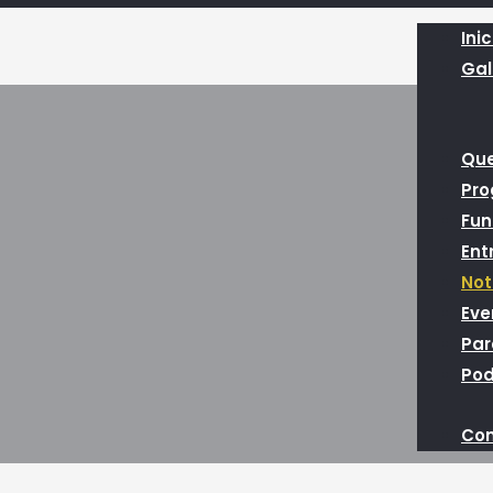
Inic
Gal
Qu
Pr
Fun
Ent
Not
Eve
Par
Pod
Con