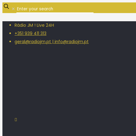
✕
Rádio JM ! Live 24H
+351 939 411 313
geral@radiojm.pt | info@radiojm.pt