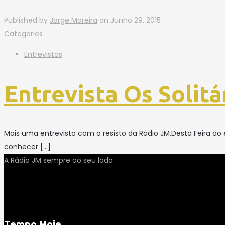
Published by
Jorge Moreira
on
Junho 29, 2015
Categories
Entrevistas
Entrevista Os Solitá
Mais uma entrevista com o resisto da Rádio JM,Desta Feira ao
conhecer
[…]
A Rádio JM sempre ao seu lado.
Tempo Hoje