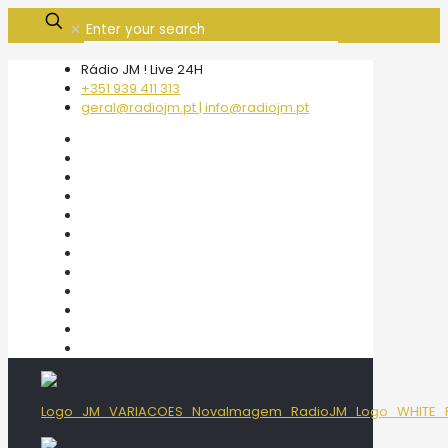
✕
Rádio JM ! Live 24H
+351 939 411 313
geral@radiojm.pt | info@radiojm.pt