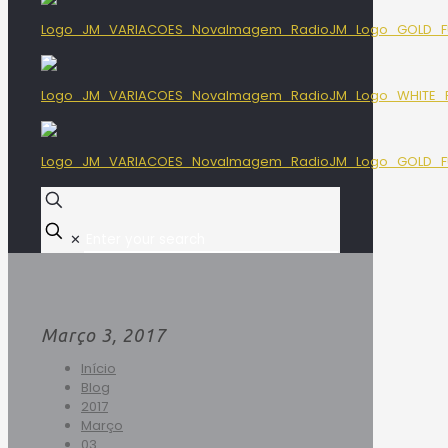
✕
Março 3, 2017
Início
Blog
2017
Março
03