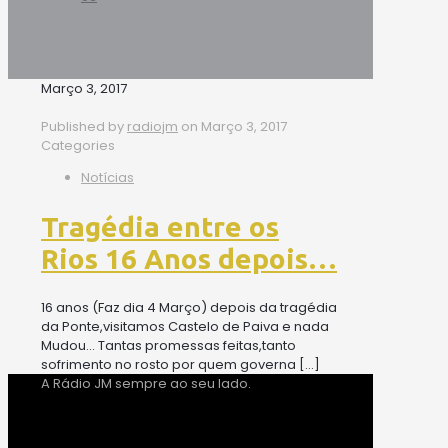
Março 3, 2017
Published by
radiojm
on
Março 3, 2017
Categories
Notícias
Tragédia entre os
Rios 16 Anos depois…
16 anos (Faz dia 4 Março) depois da tragédia
da Ponte,visitamos Castelo de Paiva e nada
Mudou… Tantas promessas feitas,tanto
sofrimento no rosto por quem governa
[…]
A Rádio JM sempre ao seu lado.