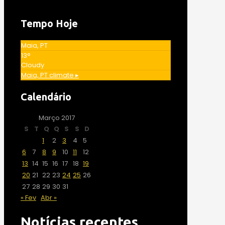
Tempo Hoje
Maia, PT
13°
Cloudy
Maia, PT
climate ▸
Calendário
Março 2017
S
T
Q
Q
S
S
D
1
2
3
4
5
6
7
8
9
10
11
12
13
14
15
16
17
18
19
20
21
22
23
24
25
26
27
28
29
30
31
« Fev
Abr »
Notícias recentes