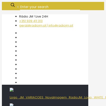
✕
Rádio JM ! Live 24H
+351 939 411 313
geral@radiojm.pt | info@radiojm.pt