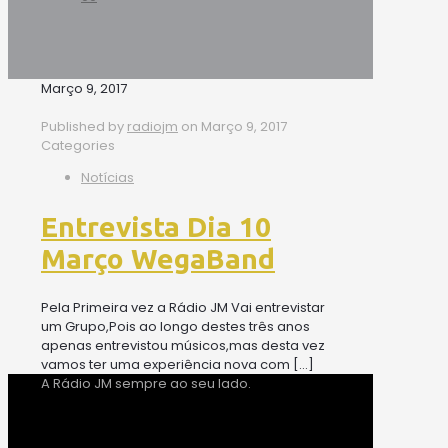
Março 9, 2017
Published by
radiojm
on
Março 9, 2017
Categories
Notícias
Entrevista Dia 10
Março WegaBand
Pela Primeira vez a Rádio JM Vai entrevistar
um Grupo,Pois ao longo destes três anos
apenas entrevistou músicos,mas desta vez
vamos ter uma experiência nova com
[…]
A Rádio JM sempre ao seu lado.