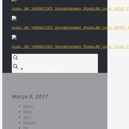
✕
Março 9, 2017
Início
Blog
2017
Março
09