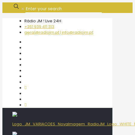
✕
Rádio JM ! Live 24H
+351 939 411 313
geral@radiojm.pt | info@radiojm.pt