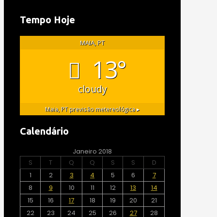
Tempo Hoje
MAIA, PT
13°
cloudy
Maia, PT
previsão metereológica ▸
Calendário
Janeiro 2018
S
T
Q
Q
S
S
D
1
2
3
4
5
6
7
8
9
10
11
12
13
14
15
16
17
18
19
20
21
22
23
24
25
26
27
28