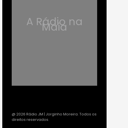
A Rádio na
Maia
@ 2026 Rádio JM | Jorginho Moreira. Todos os
direitos reservados.