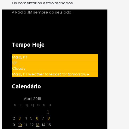
Os comentários estão fechados.
A Rádio JM sempre ao seu lado.
Tempo Hoje
Maia, PT
13°
Cloudy
Maia, PT
weather forecast for tomorrow ▸
Calendário
Abril 2018
S
T
Q
Q
S
S
D
1
2
3
4
5
6
7
8
9
10
11
12
13
14
15