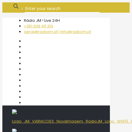
✕
Rádio JM ! Live 24H
+351 939 411 313
geral@radiojm.pt | info@radiojm.pt