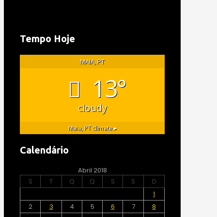
Tempo Hoje
MAIA, PT
13°
cloudy
Maia, PT
climate ▸
Calendário
Abril 2018
S
T
Q
Q
S
S
D
1
2
3
4
5
6
7
8