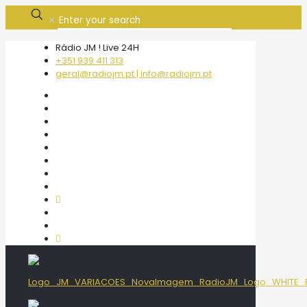
✕
Rádio JM ! Live 24H
+351 939 411 313
geral@radiojm.pt | info@radiojm.pt