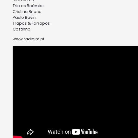
Trio os Boémios
Cristina Briona
Paulo Bavini
Trapos & Farrapos
Costinha
www.radiojm.pt