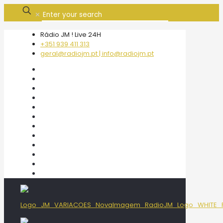
✕
Rádio JM ! Live 24H
+351 939 411 313
geral@radiojm.pt | info@radiojm.pt