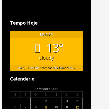
Tempo Hoje
MAIA, PT
13°
cloudy
Maia, PT
weather forecast for tomorrow ▸
Calendário
Setembro 2021
S
T
Q
Q
S
S
D
1
2
3
4
5
6
7
8
9
10
11
12