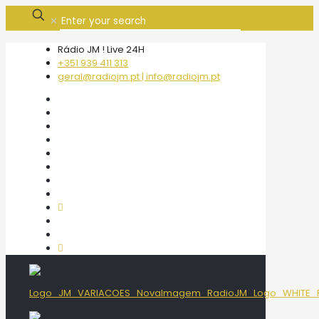
✕
Rádio JM ! Live 24H
+351 939 411 313
geral@radiojm.pt | info@radiojm.pt