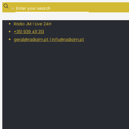
✕
Rádio JM ! Live 24H
+351 939 411 313
geral@radiojm.pt | info@radiojm.pt