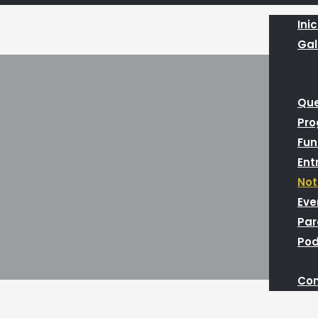
Inic
Gal
Qu
Pr
Fun
Ent
Not
Eve
Par
Pod
Con