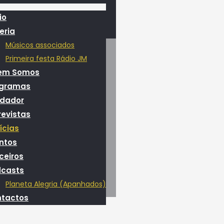
io
eria
Músicos associados
Primeira festa Rádio JM
em Somos
ogramas
dador
revistas
ícias
ntos
ceiros
casts
Planeta Alegria (Apanhados)
tactos