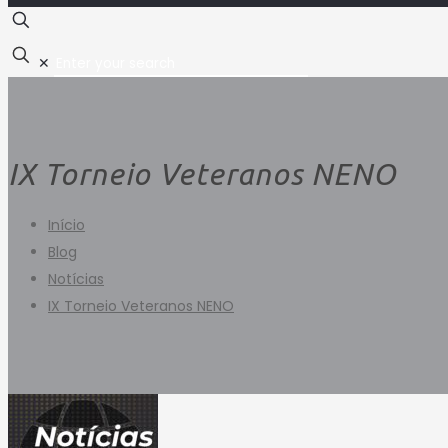
✕
IX Torneio Veteranos NENO
Início
Blog
Notícias
IX Torneio Veteranos NENO