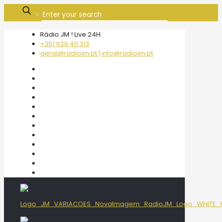
✕
Rádio JM ! Live 24H
+351 939 411 313
geral@radiojm.pt | info@radiojm.pt