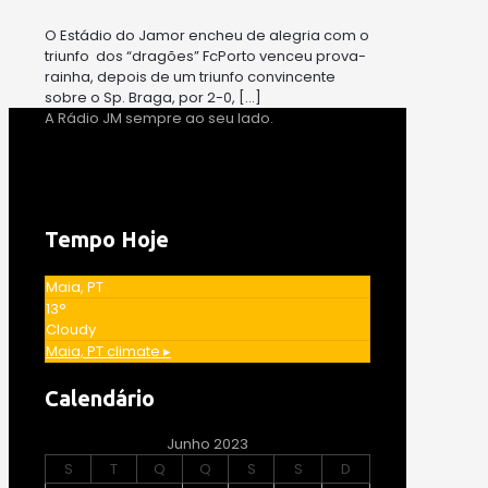
O Estádio do Jamor encheu de alegria com o
triunfo dos “dragões” FcPorto venceu prova-
rainha, depois de um triunfo convincente
sobre o Sp. Braga, por 2-0,
[…]
A Rádio JM sempre ao seu lado.
Tempo Hoje
Maia, PT
13°
Cloudy
Maia, PT
climate ▸
Calendário
Junho 2023
S
T
Q
Q
S
S
D