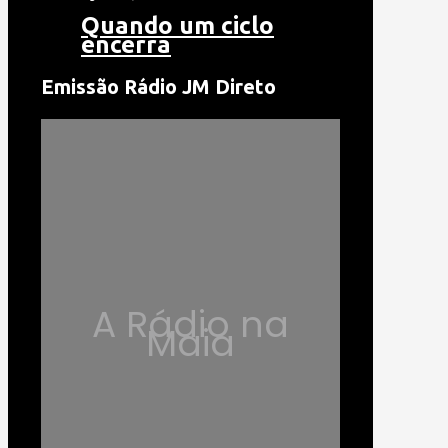
Quando um ciclo
encerra
Emissão Rádio JM Direto
A Rádio na
Maia