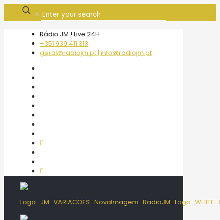
✕
Rádio JM ! Live 24H
+351 939 411 313
geral@radiojm.pt | info@radiojm.pt