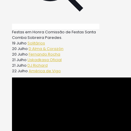
Festas em Honra Comissão de Festas Santa
Comba Sobreira Paredes.
19 Julho
Solitários
20 Julho
D Alma & Corazón
20 Julho
Fernando Rocha
21 Julho
Uskadkasa Oficial
21 Julho
DJ Richard
22 Julho
América de Vigo