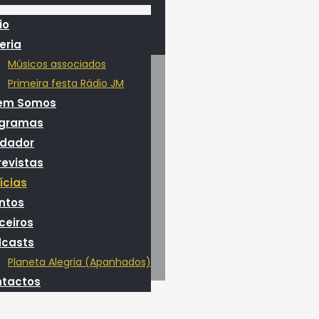
io
eria
Músicos associados
Primeira festa Rádio JM
em Somos
ogramas
dador
revistas
ícias
ntos
ceiros
casts
Planeta Alegria (Apanhados)
tactos