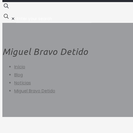
✕
Miguel Bravo Detido
Início
Blog
Notícias
Miguel Bravo Detido