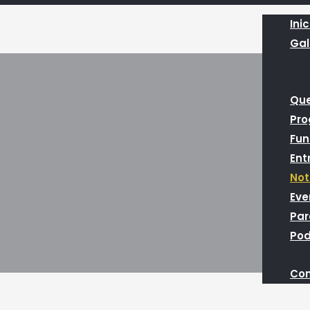
Inic
Gal
Qu
Pr
Fun
Ent
Not
Eve
Par
Pod
Con