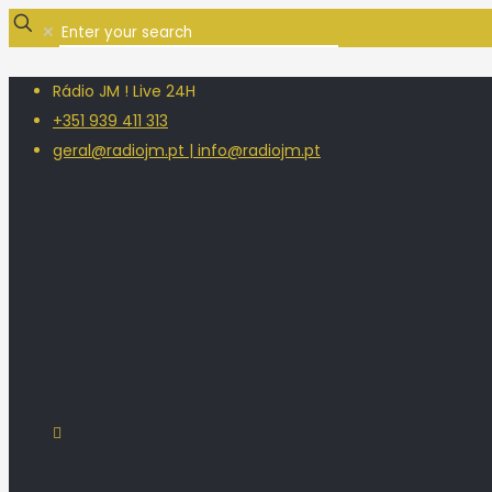
✕
Rádio JM ! Live 24H
+351 939 411 313
geral@radiojm.pt | info@radiojm.pt