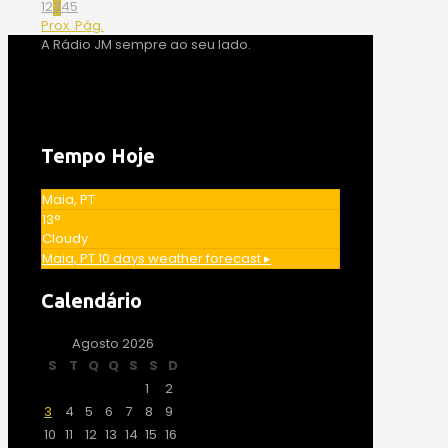
1
2
3
4
5
Prox. Pág.
A Rádio JM sempre ao seu lado.
Tempo Hoje
Maia, PT
13°
Cloudy
Maia, PT
10 days weather forecast ▸
Calendário
Agosto 2026
S
T
Q
Q
S
S
D
1
2
3
4
5
6
7
8
9
10
11
12
13
14
15
16