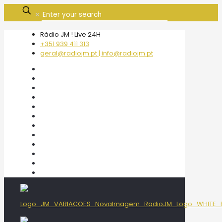
✕
Rádio JM ! Live 24H
+351 939 411 313
geral@radiojm.pt | info@radiojm.pt