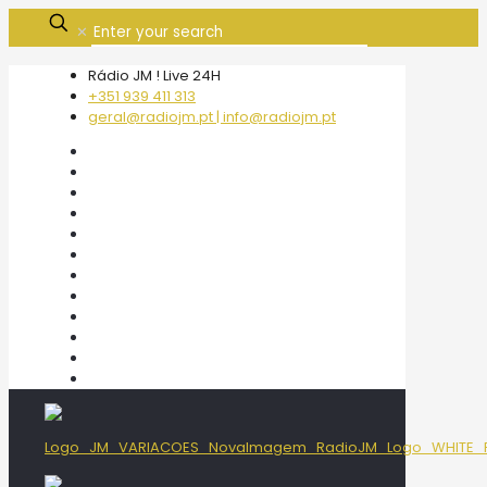
✕
Rádio JM ! Live 24H
+351 939 411 313
geral@radiojm.pt | info@radiojm.pt