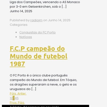
Liga dos Campeões, vencendo o AS Monaco
por 3-0 em Gelsenkirchen, sob o
[…]
Junho 14, 2025
Published by
radiojm
on
Junho 14, 2025
Categories
Conquistas do FC Porto
Notícias
F.C.P campeão do
Mundo de futebol
1987
O FC Porto é o único clube português
campeão do Mundo de futebol. Em Tóquio,
os dragões superaram a neve, o gelo e os
uruguaios do
[…]
Pág. Anter.
1
2
3
4
5
Prox. Pág.