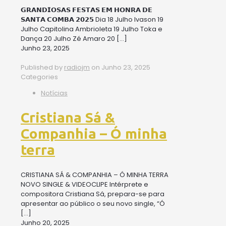
𝗚𝗥𝗔𝗡𝗗𝗜𝗢𝗦𝗔𝗦 𝗙𝗘𝗦𝗧𝗔𝗦 𝗘𝗠 𝗛𝗢𝗡𝗥𝗔 𝗗𝗘
𝗦𝗔𝗡𝗧𝗔 𝗖𝗢𝗠𝗕𝗔 𝟮𝟬𝟮𝟱 Dia 18 Julho Ivason 19
Julho Capitolina Ambrioleta 19 Julho Toka e
Dança 20 Julho Zé Amaro 20
[…]
Junho 23, 2025
Published by
radiojm
on
Junho 23, 2025
Categories
Notícias
Cristiana Sá &
Companhia – Ó minha
terra
CRISTIANA SÁ & COMPANHIA – Ó MINHA TERRA
NOVO SINGLE & VIDEOCLIPE Intérprete e
compositora Cristiana Sá, prepara-se para
apresentar ao público o seu novo single, “Ó
[…]
Junho 20, 2025