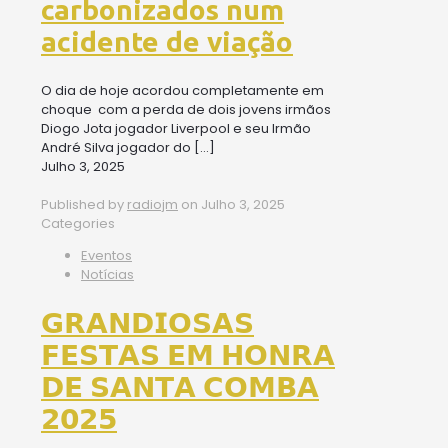
carbonizados num
acidente de viação
O dia de hoje acordou completamente em
choque com a perda de dois jovens irmãos
Diogo Jota jogador Liverpool e seu Irmão
André Silva jogador do
[…]
Julho 3, 2025
Published by
radiojm
on
Julho 3, 2025
Categories
Eventos
Notícias
𝗚𝗥𝗔𝗡𝗗𝗜𝗢𝗦𝗔𝗦
𝗙𝗘𝗦𝗧𝗔𝗦 𝗘𝗠 𝗛𝗢𝗡𝗥𝗔
𝗗𝗘 𝗦𝗔𝗡𝗧𝗔 𝗖𝗢𝗠𝗕𝗔
𝟮𝟬𝟮𝟱