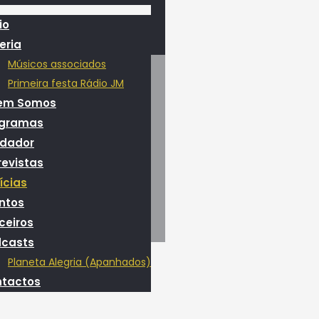
io
eria
Músicos associados
Primeira festa Rádio JM
em Somos
ogramas
dador
revistas
ícias
ntos
ceiros
casts
Planeta Alegria (Apanhados)
tactos