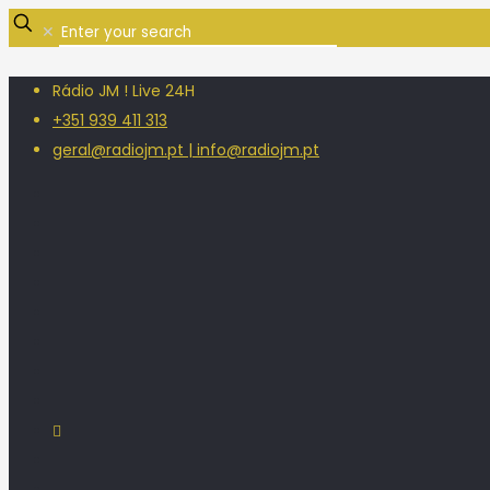
✕
Rádio JM ! Live 24H
+351 939 411 313
geral@radiojm.pt | info@radiojm.pt