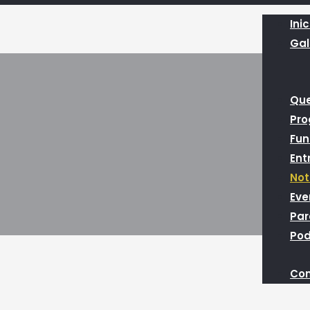
Inic
Gal
Qu
Pr
Fun
Ent
Not
Eve
Par
Pod
Con