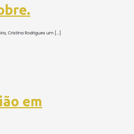
obre.
ra, Cristina Rodrigues um
[…]
ião em