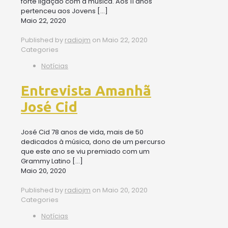
forte ligação com a música. Aos 11 anos
pertenceu aos Jovens
[…]
Maio 22, 2020
Published by
radiojm
on
Maio 22, 2020
Categories
Notícias
Entrevista Amanhã
José Cid
José Cid 78 anos de vida, mais de 50
dedicados à música, dono de um percurso
que este ano se viu premiado com um
Grammy Latino
[…]
Maio 20, 2020
Published by
radiojm
on
Maio 20, 2020
Categories
Notícias