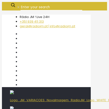
✕
Rádio JM ! Live 24H
+351 939 411 313
geral@radiojm.pt | info@radiojm.pt