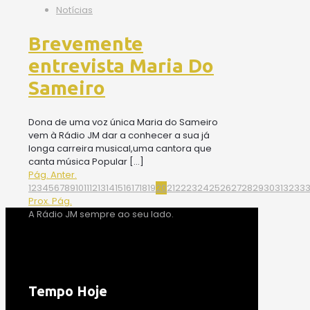
Notícias
Brevemente
entrevista Maria Do
Sameiro
Dona de uma voz única Maria do Sameiro
vem à Rádio JM dar a conhecer a sua já
longa carreira musical,uma cantora que
canta música Popular
[…]
Pág. Anter.
1
2
3
4
5
6
7
8
9
10
11
12
13
14
15
16
17
18
19
20
21
22
23
24
25
26
27
28
29
30
31
32
33
Prox. Pág.
A Rádio JM sempre ao seu lado.
Tempo Hoje