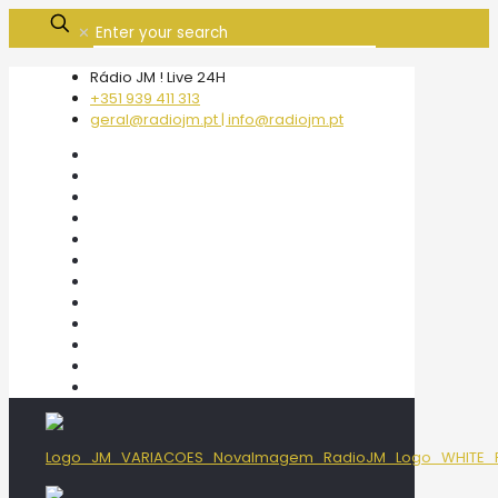
✕
Rádio JM ! Live 24H
+351 939 411 313
geral@radiojm.pt | info@radiojm.pt