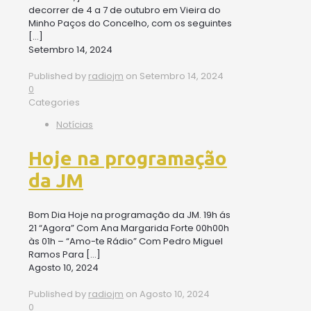
decorrer de 4 a 7 de outubro em Vieira do
Minho Paços do Concelho, com os seguintes
[…]
Setembro 14, 2024
Published by
radiojm
on
Setembro 14, 2024
0
Categories
Notícias
Hoje na programação
da JM
Bom Dia Hoje na programação da JM. 19h ás
21 “Agora” Com Ana Margarida Forte 00h00h
às 01h – “Amo-te Rádio” Com Pedro Miguel
Ramos Para
[…]
Agosto 10, 2024
Published by
radiojm
on
Agosto 10, 2024
0