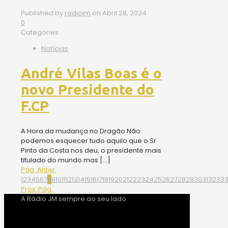
Published by
radiojm
on
Abril 28, 2024
0
Categories
Notícias
André Vilas Boas é o
novo Presidente do
F.CP
A Hora da mudança no Dragão Não
podemos esquecer tudo aquilo que o Sr
Pinto da Costa nos deu, o presidente mais
titulado do mundo mas
[…]
Pág. Anter.
1
2
3
4
5
6
7
8
9
10
11
12
13
14
15
16
17
18
19
20
21
22
23
24
25
26
27
28
29
30
31
32
33
Prox. Pág.
A Rádio JM sempre ao seu lado.