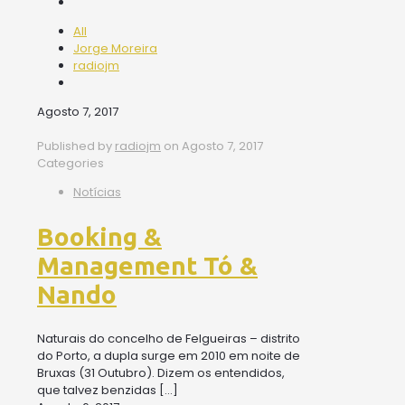
All
Jorge Moreira
radiojm
Agosto 7, 2017
Published by
radiojm
on
Agosto 7, 2017
Categories
Notícias
Booking &
Management Tó &
Nando
Naturais do concelho de Felgueiras – distrito
do Porto, a dupla surge em 2010 em noite de
Bruxas (31 Outubro). Dizem os entendidos,
que talvez benzidas
[…]