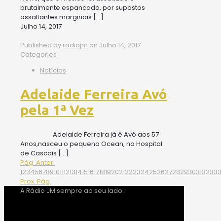
brutalmente espancado, por supostos
assaltantes marginais
[…]
Julho 14, 2017
Published by
radiojm
on
Julho 14, 2017
Categories
Notícias
Adelaide Ferreira Avó
pela 1ª Vez
Adelaide Ferreira já é Avó aos 57
Anos,nasceu o pequeno Ocean, no Hospital
de Cascais
[…]
Pág. Anter.
1
2
3
4
5
6
7
8
9
10
11
12
13
14
15
16
17
18
19
20
21
22
23
24
25
26
27
28
29
30
31
32
33
Prox. Pág.
A Rádio JM sempre ao seu lado.