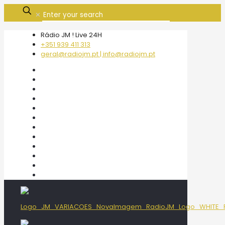
✕
Rádio JM ! Live 24H
+351 939 411 313
geral@radiojm.pt | info@radiojm.pt