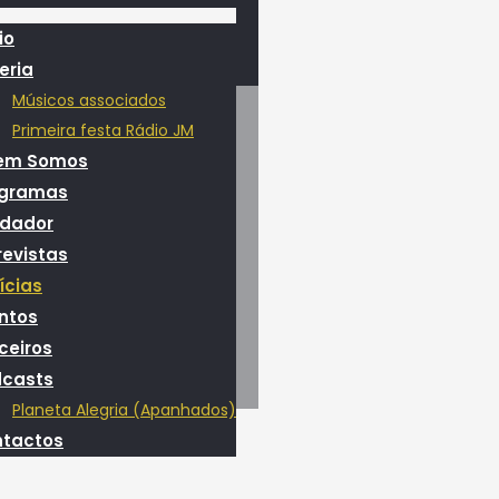
io
eria
Músicos associados
Primeira festa Rádio JM
em Somos
ogramas
dador
revistas
ícias
ntos
ceiros
casts
Planeta Alegria (Apanhados)
tactos