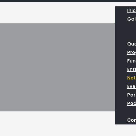
Inic
Gal
Qu
Pr
Fun
Ent
Not
Eve
Par
Pod
Con