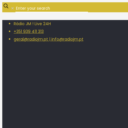
✕
Rádio JM ! Live 24H
+351 939 411 313
geral@radiojm.pt | info@radiojm.pt